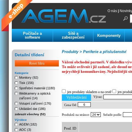
O nás
|
Novink
Počítače a
Sítě a
Komponenty
software
zabezpečení
Produkty >
Periferie a příslušenství
Detailní třídení
Vážení obchodní partneři. V důsledku výv
Reset filtru
To může ovlivnit i již zadané, ale dosud
nejrychleji komunikovány. Nejsložitější si
Kategorie
Monitory (92)
Tisk (156)
Previous
Next
Stop
Spotřební materiál (1180)
jen produkty skladem a na cestě
jen produ
Webkamery a optická
Výraz:
Vyhledávání
zařízení (14)
Vstupní zařízení (176)
Cena Od:
Ukládání dat (186)
zobrazit všechny (52)
Produktů na stránce:
Seřadit podle:
Výrobce
AGEM (182)
Prod. ID
AOC (3)