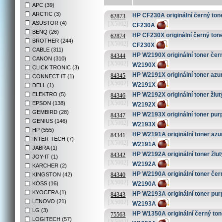
APC (39)
ARCTIC (3)
HP CF230A originální černý toner
62873
ASUSTOR (4)
[X5002]
CF230A
BENQ (26)
HP CF230X originální černý toner
62874
BROTHER (244)
[X5002]
CF230X
CABLE (311)
HP W2190X originální toner černý
84344
CANON (310)
[X5002]
W2190X
CLICK TRONIC (3)
HP W2191X originální toner azur
84345
CONNECT IT (1)
[X5002]
W2191X
DELL (1)
ELEKTRO (5)
HP W2192X originální toner žlutý 
84346
[X5002]
EPSON (138)
W2192X
GEMBIRD (28)
HP W2193X originální toner purp
84347
GENIUS (146)
[X5002]
W2193X
HP (555)
HP W2191A originální toner azur
84341
INTER-TECH (7)
[X5002]
W2191A
JABRA (1)
HP W2192A originální toner žlutý
84342
JOY-IT (1)
[X5002]
W2192A
KARCHER (2)
HP W2190A originální toner černý
KINGSTON (42)
84340
[X5002]
W2190A
KOSS (16)
KYOCERA (1)
HP W2193A originální toner purp
84343
LENOVO (21)
[X5002]
W2193A
LG (3)
HP W1350A originální černý tone
75563
LOGITECH (57)