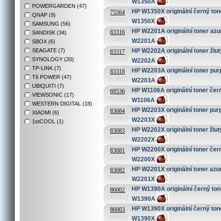
[X5002]
W1350A
POWERGARDEN (47)
HP W1350X originální černý tone
75564
QNAP (9)
[X5002]
W1350X
SAMSUNG (56)
HP W2201A originální toner azu
83316
SANDISK (34)
[X5002]
W2201A
SBOX (6)
SEAGATE (7)
HP W2202A originální toner žlut
83317
[X5002]
SYNOLOGY (20)
W2202A
TP-LINK (7)
HP W2203A originální toner pur
83318
T6 POWER (47)
[X5002]
W2203A
UBIQUITI (7)
HP W1106A originální toner čern
69536
VIEWSONIC (17)
[X5002]
W1106A
WESTERN DIGITAL (18)
HP W2203X originální toner purp
83684
XIAOMI (6)
[X5002]
W2203X
1stCOOL (1)
HP W2202X originální toner žlutý
83683
[X5002]
W2202X
HP W2200X originální toner čern
83681
[X5002]
W2200X
HP W2201X originální toner azur
83682
[X5002]
W2201X
HP W1390A originální černý tone
86002
[X5002]
W1390A
HP W1390X originální černý tone
86003
[X5002]
W1390X