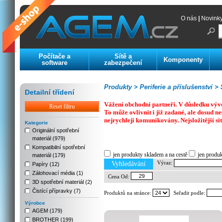
O nás
|
Novink
Počítače a
Sítě a
Komponenty
software
zabezpečení
Produkty >
Periferie a příslušenství >
S
Detailní třídení
Vážení obchodní partneři. V důsledku výv
Reset filtru
To může ovlivnit i již zadané, ale dosud
nejrychleji komunikovány. Nejsložitější si
Kategorie
Originální spotřební
materiál (979)
Previous
Next
Stop
Kompatibilní spotřební
jen produkty skladem a na cestě
jen produ
materiál (179)
Výraz:
Vyhledávání
Papíry (12)
Zálohovací média (1)
Cena Od:
3D spotřební materiál (2)
Čistící přípravky (7)
Produktů na stránce:
Seřadit podle:
Výrobce
AGEM (179)
BROTHER (199)