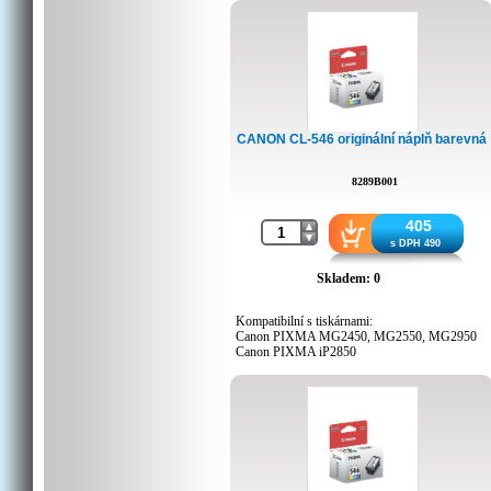
CANON CL-546 originální náplň barevná
8289B001
405
s DPH 490
Skladem: 0
Kompatibilní s tiskárnami:
Canon PIXMA MG2450, MG2550, MG2950
Canon PIXMA iP2850
Canon PIXMA MX495