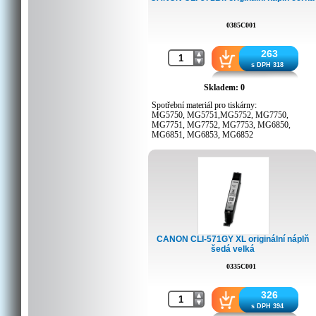
0385C001
263
s DPH 318
Skladem: 0
Spotřební materiál pro tiskárny:
MG5750, MG5751,MG5752, MG7750,
MG7751, MG7752, MG7753, MG6850,
MG6851, MG6853, MG6852
CANON CLI-571GY XL originální náplň
šedá velká
0335C001
326
s DPH 394