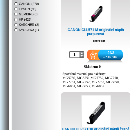
CANON (270)
EPSON (98)
GEMBIRD (6)
HP (425)
KARCHER (2)
CANON CLI-571 M originální náplň
KYOCERA (1)
purpurová
0387C001
263
s DPH 318
Skladem: 0
Spotřební materiál pro tiskárny:
MG5750, MG5751,MG5752, MG7750,
MG7751, MG7752, MG7753, MG6850,
MG6851, MG6853, MG6852
CANON CLI-571Bk originální náplň černá