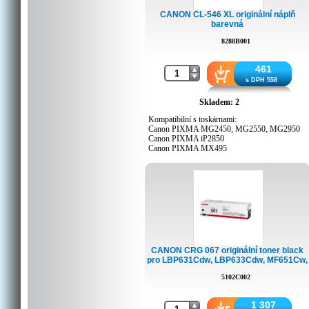
CANON CL-546 XL originální náplň
barevná
8288B001
461
s DPH 558
Skladem: 2
Kompatibilní s toskárnami:
Canon PIXMA MG2450, MG2550, MG2950
Canon PIXMA iP2850
Canon PIXMA MX495
CANON CRG 067 originální toner black
pro LBP631Cdw, LBP633Cdw, MF651Cw,
MF655Cdw, a MF657Cdw.
5102C002
1 307