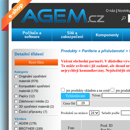
O nás
|
Novink
Počítače a
Sítě a
Komponenty
software
zabezpečení
Produkty >
Periferie a příslušenství >
S
Detailní třídení
Vážení obchodní partneři. V důsledku výv
Reset filtru
To může ovlivnit i již zadané, ale dosud
nejrychleji komunikovány. Nejsložitější si
Kategorie
Originální spotřební
materiál (979)
Previous
Next
Stop
Kompatibilní spotřební
jen produkty skladem a na cestě
jen produ
materiál (179)
Výraz:
Vyhledávání
Papíry (12)
Zálohovací média (1)
Cena Od:
3D spotřební materiál (2)
Čistící přípravky (7)
Produktů na stránce:
Seřadit podle:
Výrobce
AGEM (179)
Prod. ID
Foto
BROTHER (199)