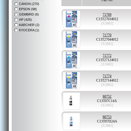
Part No.
CANON (270)
EPSON (98)
GEMBIRD (6)
71769
C13T27034012
HP (425)
[X5002]
KARCHER (2)
KYOCERA (1)
71770
C13T27044012
[X5002]
71772
C13T27124012
[X5002]
71774
C13T27144012
[X5002]
80752
C13T07C14A
[X5002]
80753
C13T07D24A
[X5002]