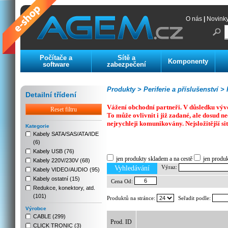
O nás
|
Novink
Počítače a
Sítě a
Komponenty
software
zabezpečení
Produkty >
Periferie a příslušenství >
K
Detailní třídení
Vážení obchodní partneři. V důsledku výv
Reset filtru
To může ovlivnit i již zadané, ale dosud
nejrychleji komunikovány. Nejsložitější si
Kategorie
Kabely SATA/SAS/ATA/IDE
(6)
Previous
Next
Stop
Kabely USB (76)
jen produkty skladem a na cestě
jen produ
Kabely 220V/230V (68)
Výraz:
Vyhledávání
Kabely VIDEO/AUDIO (95)
Kabely ostatní (15)
Cena Od:
Redukce, konektory, atd.
(101)
Produktů na stránce:
Seřadit podle:
Výrobce
CABLE (299)
Prod. ID
CLICK TRONIC (3)