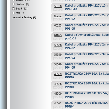
[X5002]
Stříbrná (8)
Kabel prodlužka PP4 220V 10m 
59708
Šedá (21)
PP4K-10
[X5002]
Mix (8)
Kabel prodlužka PP5 220V 2m 
60292
zobrazit všechny (8)
PP5-02
[X5002]
Kabel prodlužka PP5 220V 5m 
60293
PP5-05
[X5002]
Kabel síťový prodlužovací kabe
61095
ppu1-01
[X5002]
Kabel prodlužka PP4 220V 2m 
58568
PP4-02
[X5002]
Kabel prodlužka PP4 220V 3m 
58569
PP4-03
[X5002]
Kabel prodlužka PP4 220V 5m 
58570
PP4-05
[X5002]
ROZTROJKA 230V 10A, 3x kulat
48589
PPR02
[X5002]
ROZTROJKA 230V 10A, 2x kulatá,
48588
PPR01
[X5002]
ROZTROJKA 230V bílá 3x2,5A
48590
PPR03
[X5002]
ROZČTYŘKA 230V bílá 4x2,5A
48591
PPR04
[X5002]