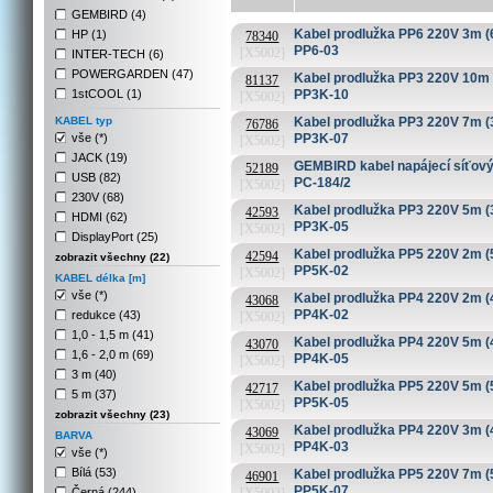
GEMBIRD (4)
Kabel prodlužka PP6 220V 3m 
HP (1)
78340
PP6-03
[X5002]
INTER-TECH (6)
POWERGARDEN (47)
Kabel prodlužka PP3 220V 10m 
81137
1stCOOL (1)
PP3K-10
[X5002]
KABEL typ
Kabel prodlužka PP3 220V 7m (
76786
vše (*)
PP3K-07
[X5002]
JACK (19)
GEMBIRD kabel napájecí síťový
52189
USB (82)
PC-184/2
[X5002]
230V (68)
Kabel prodlužka PP3 220V 5m (
42593
HDMI (62)
PP3K-05
[X5002]
DisplayPort (25)
Kabel prodlužka PP5 220V 2m (
42594
zobrazit všechny (22)
PP5K-02
[X5002]
KABEL délka [m]
vše (*)
Kabel prodlužka PP4 220V 2m (
43068
PP4K-02
redukce (43)
[X5002]
1,0 - 1,5 m (41)
Kabel prodlužka PP4 220V 5m (
43070
1,6 - 2,0 m (69)
PP4K-05
[X5002]
3 m (40)
Kabel prodlužka PP5 220V 5m (
42717
5 m (37)
PP5K-05
[X5002]
zobrazit všechny (23)
Kabel prodlužka PP4 220V 3m (
43069
BARVA
PP4K-03
[X5002]
vše (*)
Bílá (53)
Kabel prodlužka PP5 220V 7m (
46901
PP5K-07
Černá (244)