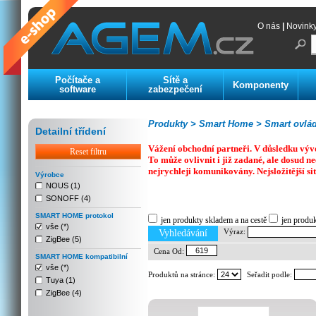
O nás
|
Novink
Počítače a
Sítě a
Komponenty
software
zabezpečení
Produkty >
Smart Home >
Smart ovlád
Detailní třídení
Vážení obchodní partneři. V důsledku výv
Reset filtru
To může ovlivnit i již zadané, ale dosud
nejrychleji komunikovány. Nejsložitější si
Výrobce
NOUS (1)
SONOFF (4)
Previous
Next
Stop
SMART HOME protokol
jen produkty skladem a na cestě
jen produ
vše (*)
Výraz:
Vyhledávání
ZigBee (5)
Cena Od:
SMART HOME kompatibilní
vše (*)
Produktů na stránce:
Seřadit podle:
Tuya (1)
ZigBee (4)