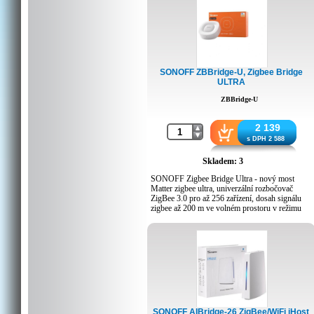
SONOFF ZBBridge-U, Zigbee Bridge
ULTRA
ZBBridge-U
2 139
s DPH 2 588
Skladem: 3
SONOFF Zigbee Bridge Ultra - nový most
Matter zigbee ultra, univerzální rozbočovač
ZigBee 3.0 pro až 256 zařízení, dosah signálu
zigbee až 200 m ve volném prostoru v režimu
turbo, spolupracuje se zařízeními Zigbee 3.0
(certifikované Zigbee Alliance), aplikace pro
Android a iOS v češtině, ke stažení zdarma),
podpora aplikace Smart Scene eWeLink, nový
výkonnější čip, režim zabezpečení domácnosti,
domácí režim, režim mimo domov a režim
spánku. Most lze použít jako místní alarm,
zvonek, má reproduktor
Prolomte bariéry různých loT platforem. Google
SONOFF AIBridge-26 ZigBee/WiFi iHost