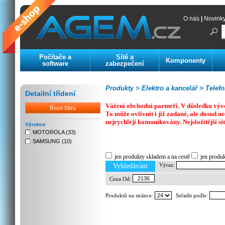
O nás
|
Novink
Počítače a
Sítě a
Komponenty
software
zabezpečení
Produkty >
Elektro a kancelář >
Telefo
Detailní třídení
Vážení obchodní partneři. V důsledku výv
Reset filtru
To může ovlivnit i již zadané, ale dosud
nejrychleji komunikovány. Nejsložitější si
Výrobce
MOTOROLA (33)
SAMSUNG (10)
Previous
Next
Stop
jen produkty skladem a na cestě
jen produ
Výraz:
Vyhledávání
Cena Od:
Produktů na stránce:
Seřadit podle: