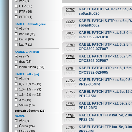
vše (*)
UTP (65)
KABEL PATCH S-FTP kat. 6a, RJ
70797
FTP (96)
sp6asftp020
[X5002]
SFTP (1)
KABEL PATCH S-FTP kat. 6a, RJ
83536
KABEL LAN kategorie
sp6asftp002
[X5002]
vše (*)
KABEL PATCH UTP kat. 6, 3.0m
84023
kat. 5e (98)
CPC3392-0ZF010
[X5002]
kat. 6 (63)
KABEL PATCH UTP kat. 6, 2.5m
kat. 7 (1)
83789
CPC3392-0ZF007
[X5002]
KABEL LAN druh
KABEL PATCH UTP kat. 6, 2.5m 
vše (*)
83791
CPC3392-02F007
[X5002]
drát (25)
lanko / licna (137)
KABEL PATCH UTP kat. 6, 1.5m
83794
CPC3392-0ZF005
[X5002]
KABEL délka [m]
vše (*)
KABEL PATCH UTP kat. 5e, 0.5m
25755
0,5 - 0,9 m (19)
PP12-0.5M/R
[X5002]
1,0 - 1,5 m (29)
KABEL PATCH UTP kat. 5e, 15.
25756
1,6 - 2,0 m (22)
PP12-15M
[X5002]
3 m (19)
KABEL PATCH UTP kat. 5e, 2.0m
25758
500 m (16)
PP12-2M/G
[X5002]
zobrazit všechny (23)
KABEL PATCH FTP kat. 5e, 2.0m 
25764
BARVA
PP22-2M
[X5002]
vše (*)
Černá (24)
KABEL PATCH FTP kat. 5e, 3.0m 
25765
PP22-3M
Modrá (20)