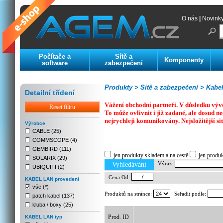
O nás
|
Novink
Počítače a
Sítě a
Komponenty
software
zabezpečení
Produkty >
Sítě a zabezpečení >
Kabelá
Detailní třídení
Vážení obchodní partneři. V důsledku výv
Reset filtru
To může ovlivnit i již zadané, ale dosud
nejrychleji komunikovány. Nejsložitější si
Výrobce
CABLE (25)
COMMSCOPE (4)
Previous
Next
Stop
GEMBIRD (111)
jen produkty skladem a na cestě
jen produ
SOLARIX (29)
Výraz:
Vyhledávání
UBIQUITI (2)
Cena Od:
KABEL LAN provedení
vše (*)
Produktů na stránce:
Seřadit podle:
patch kabel (137)
kluba / boxy (25)
Prod. ID
KABEL LAN typ