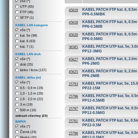
vše (*)
UTP (65)
KABEL PATCH FTP kat. 6, 0.5m č
45619
FTP (96)
PP6-0.5M/BK
[X5002]
SFTP (1)
KABEL PATCH FTP kat. 6, 0.5m m
45618
KABEL LAN kategorie
PP6-0.5M/B
[X5002]
vše (*)
KABEL PATCH FTP kat. 6, 0.5m z
45620
kat. 5e (98)
PP6-0.5M/G
[X5002]
kat. 6 (63)
KABEL PATCH UTP kat. 5e, 3.0m
kat. 7 (1)
36585
PP12-3M/G
[X5002]
KABEL LAN druh
KABEL PATCH FTP kat. 6, 2.0m z
vše (*)
45627
PP6-2M/G
[X5002]
drát (25)
lanko / licna (137)
KABEL PATCH FTP kat. 6, 2.0m m
45625
PP6-2M/B
[X5002]
KABEL délka [m]
vše (*)
KABEL PATCH FTP kat. 5e, 15.0m
25793
0,5 - 0,9 m (19)
PP22-15M
[X5002]
1,0 - 1,5 m (29)
KABEL PATCH UTP kat. 5e, 0.5
25796
1,6 - 2,0 m (22)
PP12-0.5M/B
[X5002]
3 m (19)
KABEL PATCH UTP kat. 5e, 0.5m
25797
500 m (16)
PP12-0.5M/G
[X5002]
zobrazit všechny (23)
KABEL PATCH FTP kat. 5e, 0.5m 
25761
BARVA
PP22-0.5M
[X5002]
vše (*)
Černá (24)
KABEL PATCH UTP kat. 5e, 0.5m
25798
PP12-0.5M/Y
Modrá (20)