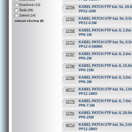
[X5002]
Oranžová (13)
KABEL PATCH FTP kat. 5e, 20.0m
25794
Šedá (58)
PP22-20M
[X5002]
Zelená (14)
KABEL PATCH UTP kat. 5e, 0.5
25795
zobrazit všechny (8)
PP12-0.5M
[X5002]
KABEL PATCH FTP kat. 6, 1.0m š
25769
PP6-1M
[X5002]
KABEL PATCH UTP kat. 5e, 0.5m
25753
PP12-0.5M/BK
[X5002]
KABEL PATCH FTP kat. 6, 2.0m š
25787
PP6-2M
[X5002]
KABEL PATCH FTP kat. 6, 15.0m 
25790
PP6-15M
[X5002]
KABEL PATCH FTP kat. 6, 3.0m š
25788
PP6-3M
[X5002]
KABEL PATCH UTP kat. 5e, 1.0m
40713
PP12-1M/O
[X5002]
KABEL PATCH FTP kat. 6, 7.0m š
25770
PP6-7.5M
[X5002]
KABEL PATCH FTP kat. 6, 20.0m 
25791
PP6-20M
[X5002]
KABEL PATCH UTP kat. 5e, 2.0m
40714
PP12-2M/O
[X5002]