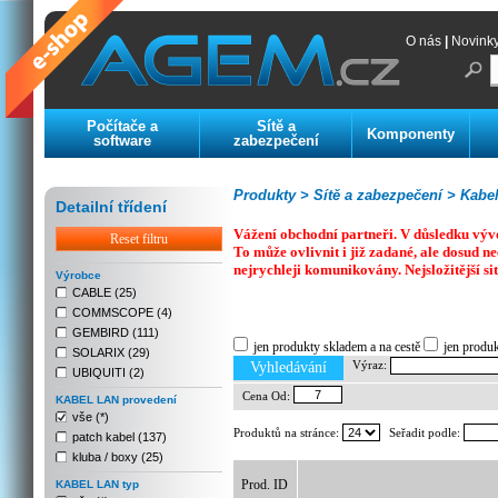
O nás
|
Novink
Počítače a
Sítě a
Komponenty
software
zabezpečení
Produkty >
Sítě a zabezpečení >
Kabelá
Detailní třídení
Vážení obchodní partneři. V důsledku výv
Reset filtru
To může ovlivnit i již zadané, ale dosud
nejrychleji komunikovány. Nejsložitější si
Výrobce
CABLE (25)
COMMSCOPE (4)
Previous
Next
Stop
GEMBIRD (111)
jen produkty skladem a na cestě
jen produ
SOLARIX (29)
Výraz:
Vyhledávání
UBIQUITI (2)
Cena Od:
KABEL LAN provedení
vše (*)
Produktů na stránce:
Seřadit podle:
patch kabel (137)
kluba / boxy (25)
Prod. ID
KABEL LAN typ