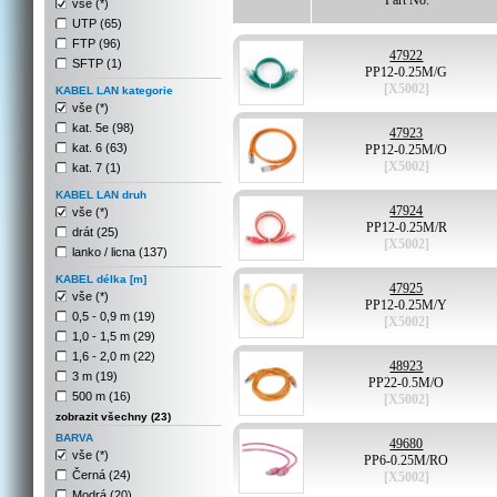
Part No.
vše (*)
UTP (65)
FTP (96)
47922
SFTP (1)
PP12-0.25M/G
[X5002]
KABEL LAN kategorie
vše (*)
kat. 5e (98)
47923
kat. 6 (63)
PP12-0.25M/O
[X5002]
kat. 7 (1)
KABEL LAN druh
47924
vše (*)
PP12-0.25M/R
drát (25)
[X5002]
lanko / licna (137)
KABEL délka [m]
47925
vše (*)
PP12-0.25M/Y
0,5 - 0,9 m (19)
[X5002]
1,0 - 1,5 m (29)
1,6 - 2,0 m (22)
48923
3 m (19)
PP22-0.5M/O
500 m (16)
[X5002]
zobrazit všechny (23)
BARVA
49680
vše (*)
PP6-0.25M/RO
Černá (24)
[X5002]
Modrá (20)