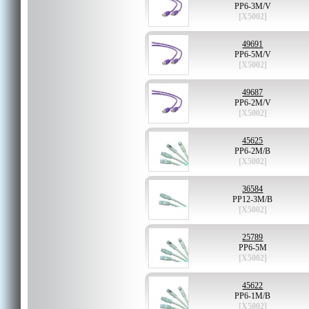
PP6-3M/V
[X5002]
49691
PP6-5M/V
[X5002]
49687
PP6-2M/V
[X5002]
45625
PP6-2M/B
[X5002]
36584
PP12-3M/B
[X5002]
25789
PP6-5M
[X5002]
45622
PP6-1M/B
[X5002]