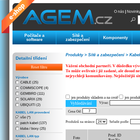
O nás
|
Novink
Počítače a
Sítě a
Komponenty
software
zabezpečení
Produkty >
Sítě a zabezpečení >
Kabelá
Detailní třídení
Vážení obchodní partneři. V důsledku výv
Reset filtru
To může ovlivnit i již zadané, ale dosud
nejrychleji komunikovány. Nejsložitější si
Výrobce
CABLE (25)
COMMSCOPE (4)
Previous
Next
Stop
GEMBIRD (111)
jen produkty skladem a na cestě
jen produ
SOLARIX (29)
Výraz:
Vyhledávání
UBIQUITI (2)
Cena Od:
KABEL LAN provedení
vše (*)
Produktů na stránce:
Seřadit podle:
patch kabel (137)
kluba / boxy (25)
Prod. ID
KABEL LAN typ
Foto