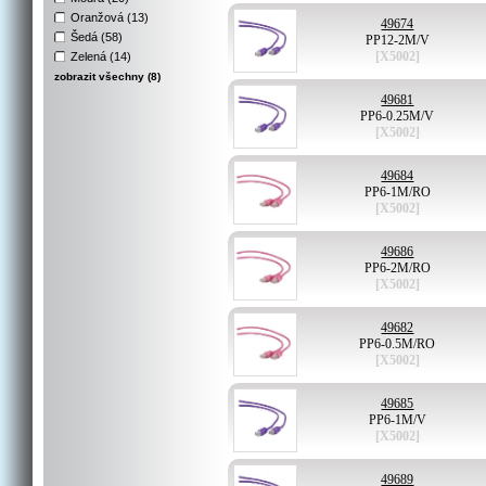
Oranžová (13)
49674
Šedá (58)
PP12-2M/V
[X5002]
Zelená (14)
zobrazit všechny (8)
49681
PP6-0.25M/V
[X5002]
49684
PP6-1M/RO
[X5002]
49686
PP6-2M/RO
[X5002]
49682
PP6-0.5M/RO
[X5002]
49685
PP6-1M/V
[X5002]
49689