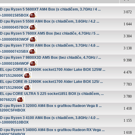
 cpu Ryzen 5 5600XT AM4 Box (s chladičem, 3.7GHz / 4 ...
3 072
0-100001585BOX
 cpu Ryzen 5 5500 AM4 Box (s chladičem, 3.6GHz / 4.2 ...
1 644
0-100000457BOX
 cpu Ryzen 5 7600X AM5 Box (bez chladiče, 4.7GHz / 5 ...
3 304
0-100000593WOF
 cpu Ryzen 7 5700 AM4 Box (s chladičem, 3.7GHz / 4.6 ...
3 138
0-100000743SBX
 cpu Ryzen 7 9800X3D AM5 Box (bez chladiče, 4.7GHz / ...
9 398
0-100001084WOF
EL cpu CORE i5-12600K socket1700 Alder Lake BOX 125W ...
4 476
8071512600K
EL cpu CORE i9-12900K socket1700 Alder Lake BOX 125/ ...
7 783
8071512900K
EL cpu CORE ULTRA 5 225 socket1851 BOX (s chladičem, ...
3 780
80768225
 cpu Ryzen 3 3200G AM4 Box s grafikou Radeon Vega 8 ...
1 418
3200C5FHBOX
 cpu Ryzen 3 4100 AM4 Box (s chladičem, 3.8GHz / 4.0 ...
1 155
0-100000510BOX
 cpu Ryzen 5 3400G AM4 Box s grafikou Radeon RX Vega ...
1 618
3400C5FHBOX