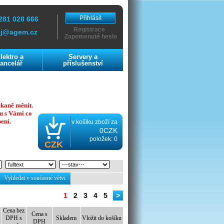
Přihlásit
281 028 666
Registrace
ej@agem.cz
Zapomenuté heslo
lektro a
Servery a
ancelář
příslušenství
ekaně měnit.
u s Vámi co
ení.
v košíku zboží za
0CZK
položek: 0
CZK
Vyhledat v současné větvi
1
2
3
4
5
>
Cena bez
Cena s
DPH s
Skladem
Vložit do košíku
DPH