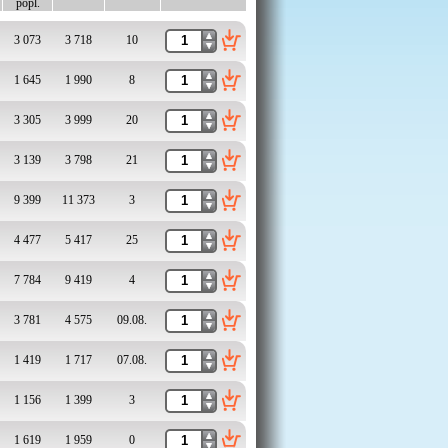
popl.
3 073
3 718
10
1 645
1 990
8
3 305
3 999
20
3 139
3 798
21
9 399
11 373
3
4 477
5 417
25
7 784
9 419
4
3 781
4 575
09.08.
1 419
1 717
07.08.
1 156
1 399
3
1 619
1 959
0