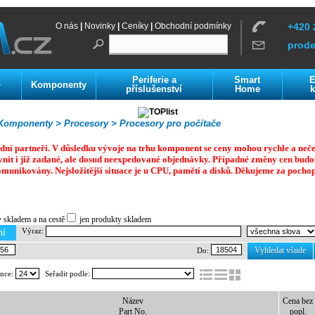
O nás
|
Novinky
|
Ceníky
|
Obchodní podmínky
+420 
prod
Periferie a
Smart
E
Komponenty
í
příslušenství
Home
k
omponenty >
Procesory >
Procesory pro počítače
dní partneři. V důsledku vývoje na trhu komponent se ceny mohou rychle a neč
vnit i již zadané, ale dosud neexpedované objednávky. Případné změny cen budo
omunikovány. Nejsložitější situace je u CPU, pamětí a disků.
Děkujeme za pochop
y skladem a na cestě
jen produkty skladem
Výraz:
ní
Vyhledat všude
Do:
ánce:
Seřadit podle:
Název
Cena bez
Part No.
popl.