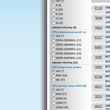
vše (*)
4 (8)
AMD
87230
6 (25)
[X5002]
10
8 (19)
AMD
78260
12 (9)
[X5002]
10
16 (8)
AMD
zobrazit všechny (9)
79626
[X5002]
10
CPU podporovaná paměť do
vše (*)
AMD
87217
DDR4-3200MHz (17)
[X5002]
10
DDR5-4800MHz (23)
AMD
84995
DDR5-5200MHz (21)
[X5002]
10
DDR5-5600MHz (20)
INT
76287
DDR5-6400MHz (14)
[X5002]
BX
zobrazit všechny (12)
INT
76291
CPU integrovaná grafika
[X5002]
vše (*)
BX
ANO (62)
INT
85704
NE (37)
[X5002]
BX
CPU tepelný výkon (TDP) [W]
AMD
69471
vše (*)
YD
[X5002]
65W (57)
AMD
78251
105W (6)
10
[X5002]
120W (7)
AMD
69472
125W (20)
YD