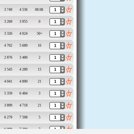
3 749
4 536
08.08.
3 269
3 955
0
3 326
4 024
50+
4 702
5 689
10
2 876
3 480
2
3 545
4 289
15
4 041
4 890
21
5 359
6 484
3
3 899
4 718
21
6 279
7 598
5
6 099
7 380
7