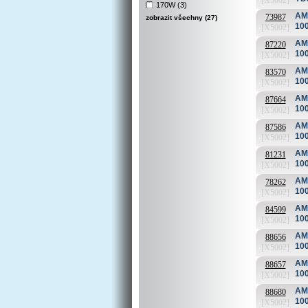
[X5002]
170W (3)
AMD
73987
zobrazit všechny (27)
10
[X5002]
AMD
87220
10
[X5002]
AMD
83570
10
[X5002]
AMD
87664
10
[X5002]
AMD
87586
10
[X5002]
AMD
81231
10
[X5002]
AMD
78262
10
[X5002]
AMD
84599
10
[X5002]
AMD
88656
10
[X5002]
AMD
88657
10
[X5002]
AMD
88680
10
[X5002]