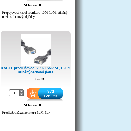
Skladem: 0
Propojovací kabel monitoru 15M-15M, stíněný,
navíc s feritovými jádry
KABEL prodlužovací VGA 15M-15F, 15.0m
stíněný/feritová jádra
kpvc15
371
s DPH 449
Skladem: 0
Prodlužovačka monitoru 15M-15F