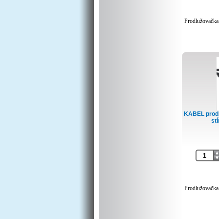
Prodlužovačk
KABEL prodl
stí
Prodlužovačka