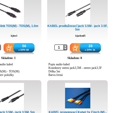
ink TOS(M) - TOS(M), 1.0m
KABEL prodlužovací jack 3.5M - jack 3.5F,
5m
kjtos1
kjackmf5
56
28
s DPH 68
s DPH 34
Skladem: 1
Skladem: 0
audio kabel
Popis audio kabel
Konektory stereo jack3,5M - stereo jack3,5F
OS(M) - TOS(M)
Délka 5m
zev položky
Barva černá
ck 3.5M - jack 3.5M, 5m
KABEL propojovací Kabel 3x Cinch (M) -