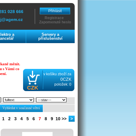
Přihlásit
281 028 666
Registrace
ej@agem.cz
Zapomenuté heslo
lektro a
Servery a
ancelář
příslušenství
ekaně měnit.
u s Vámi co
ení.
v košíku zboží za
0CZK
položek: 0
CZK
Vyhledat v současné větvi
1
2
3
4
5
6
7
8
9
10
>>
>