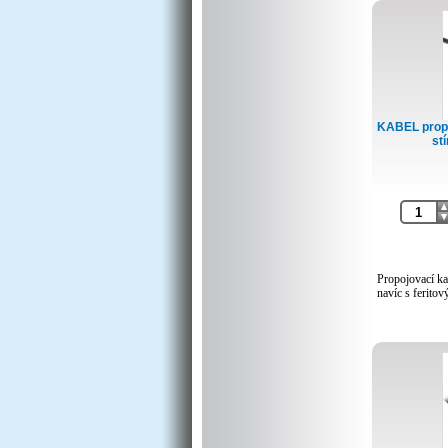
KABEL prop
stí
Propojovací k
navíc s feritov