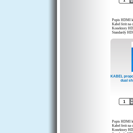
Popis HDMI k
Kabel ferit na
Konektory HD
Standardy HD
Přenosová rych
Šířka pásma v
1600p/60Hz
Délka 5m
Barva černá
Použití pro pře
signálu
Upozornění Při
vyžaduje HDCP
nepodporuje, n
KABEL propoj
nefunkčnost n
dual sh
Druh obalu PE
Hmotnost výr
Popis HDMI k
Kabel ferit na
Konektory HD