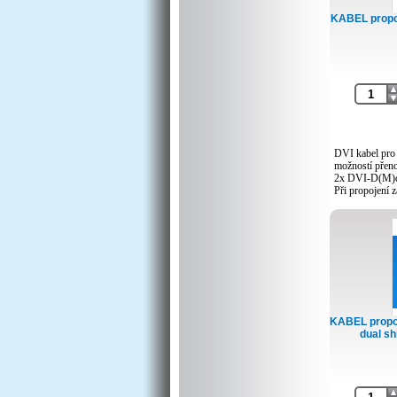
KABEL propoj
DVI kabel pro 
možností přeno
2x DVI-D(M)du
Při propojení z
HDCP přenos a
nepodporuje, n
nefunkčnost n
Zlacené kontak
KABEL propoj
dual sh