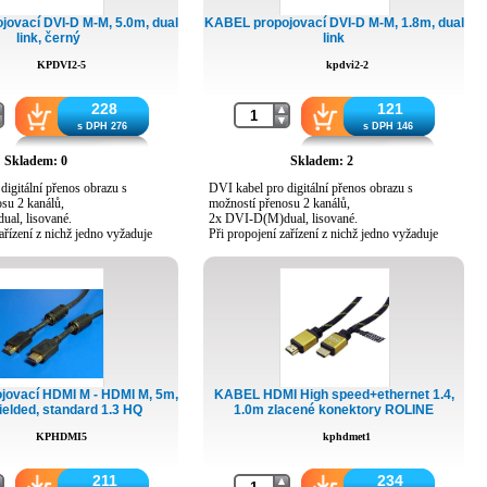
Druh obalu papírová krabice
ovací DVI-D M-M, 5.0m, dual
KABEL propojovací DVI-D M-M, 1.8m, dual
Hmotnost výrobku 940g
link, černý
link
Celková hmotnost 2080g
KPDVI2-5
kpdvi2-2
228
121
s DPH 276
s DPH 146
Skladem: 0
Skladem: 2
digitální přenos obrazu s
DVI kabel pro digitální přenos obrazu s
su 2 kanálů,
možností přenosu 2 kanálů,
al, lisované.
2x DVI-D(M)dual, lisované.
ařízení z nichž jedno vyžaduje
Při propojení zařízení z nichž jedno vyžaduje
 druhé tento protokol
HDCP přenos a druhé tento protokol
ebude propojení fungovat a tato
nepodporuje, nebude propojení fungovat a tato
ení způsobena kabelem!
nefunkčnost není způsobena kabelem!
ty
Zlacene kontakty
ovací HDMI M - HDMI M, 5m,
KABEL HDMI High speed+ethernet 1.4,
ielded, standard 1.3 HQ
1.0m zlacené konektory ROLINE
KPHDMI5
kphdmet1
211
234