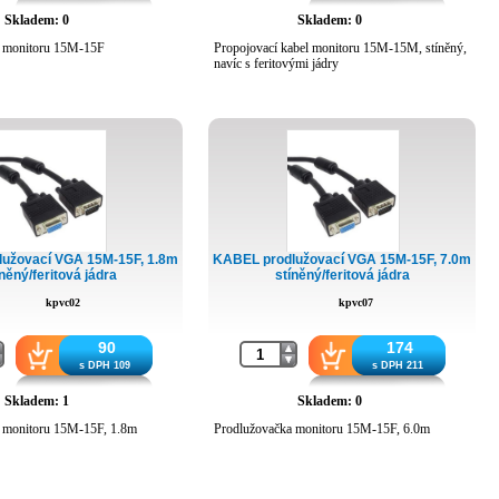
Skladem: 0
Skladem: 0
a monitoru 15M-15F
Propojovací kabel monitoru 15M-15M, stíněný,
navíc s feritovými jádry
užovací VGA 15M-15F, 1.8m
KABEL prodlužovací VGA 15M-15F, 7.0m
něný/feritová jádra
stíněný/feritová jádra
kpvc02
kpvc07
90
174
s DPH 109
s DPH 211
Skladem: 1
Skladem: 0
 monitoru 15M-15F, 1.8m
Prodlužovačka monitoru 15M-15F, 6.0m