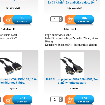
3x Cinch (M), 2x audio/1x video, 10m
KJACKMM5
kjackcmm3-10
40
106
s DPH 48
s DPH 128
Skladem: 0
Skladem: 1
ací audio kabel
Popis audio/video kabel
stereo jack3,5M
Kabel 3 spojené kabely (2x audio: ?3mm, video:
?6mm)
Konektory 3x cinch(M) - 3x cinch(M), zlacené
Délka 10m
Barva kabel: černá
cinch: žlutá - video, bílá a červená - audio
Použití propojení dvou A/V zařízení, kompozitní
video a stereo audio
Druh obalu PE sáček
Hmotnost výrobku 650g
užovací VGA 15M-15F, 10.0m
KABEL propojovací VGA 15M-15M, 7m
něný/feritová jádra
stíněný/feritová jádra
kpvc10
kpvmc07
251
174
s DPH 304
s DPH 211