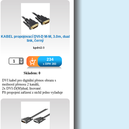
KABEL propojovací DVI-D M-M, 3.0m, dual
link, černý
kpdvi2-3
234
s DPH 283
Skladem: 0
DVI kabel pro digitální přenos obrazu s
možností přenosu 2 kanálů,
2x DVI-D(M)dual, lisované.
Při propojení zařízení z nichž jedno vyžaduje
HDCP přenos a druhé tento protokol
nepodporuje, nebude propojení fungovat a tato
nefunkčnost není způsobena kabelem!
Zlacene kontakty