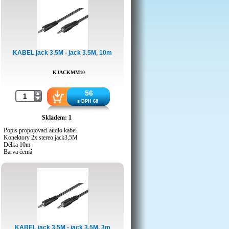
KABEL jack 3.5M - jack 3.5M, 10m
KJACKMM10
56
s DPH 68
Skladem: 1
Popis propojovací audio kabel
Konektory 2x stereo jack3,5M
Délka 10m
Barva černá
KABEL jack 3.5M - jack 3.5M, 3m