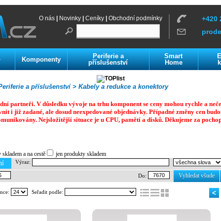
O nás
|
Novinky
|
Ceníky
|
Obchodní podmínky
+420 
prod
Periferie a
Smart
E
Komponenty
í
příslušenství
Home
k
eriferie a příslušenství >
Kabely a redukce a konektory
dní partneři. V důsledku vývoje na trhu komponent se ceny mohou rychle a neč
vnit i již zadané, ale dosud neexpedované objednávky. Případné změny cen budo
omunikovány. Nejsložitější situace je u CPU, pamětí a disků.
Děkujeme za pochop
y skladem a na cestě
jen produkty skladem
Výraz:
ní
Vyhledat všude
Do:
ánce:
Seřadit podle:
<