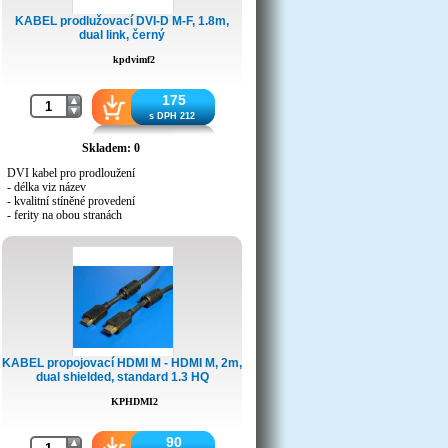
KABEL prodlužovací DVI-D M-F, 1.8m,
dual link, černý
kpdvimf2
175
s DPH 212
Skladem: 0
DVI kabel pro prodloužení
- délka viz název
- kvalitní stíněné provedení
- ferity na obou stranách
- konektory DVI M/DVI F
KABEL propojovací HDMI M - HDMI M, 2m,
dual shielded, standard 1.3 HQ
KPHDMI2
90