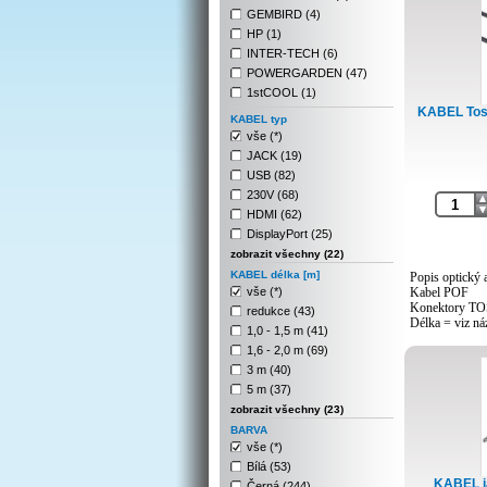
GEMBIRD (4)
HP (1)
INTER-TECH (6)
POWERGARDEN (47)
1stCOOL (1)
KABEL Tosl
KABEL typ
vše (*)
JACK (19)
USB (82)
230V (68)
HDMI (62)
DisplayPort (25)
zobrazit všechny (22)
KABEL délka [m]
Popis optický 
vše (*)
Kabel POF
Konektory T
redukce (43)
Délka = viz ná
1,0 - 1,5 m (41)
Barva černá
1,6 - 2,0 m (69)
3 m (40)
5 m (37)
zobrazit všechny (23)
BARVA
vše (*)
Bílá (53)
KABEL ja
Černá (244)