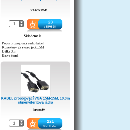
KJACKMM3
23
s DPH 28
Skladem: 0
Popis propojovací audio kabel
Konektory 2x stereo jack3,5M
Délka 3m
Barva černá
KABEL propojovací VGA 15M-15M, 10.0m
stíněný/feritová jádra
kpvmc10
221
s DPH 267