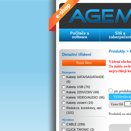
Počítače a
Sítě a
software
zabezpečen
Produkty >
P
Detailní třídení
Vážení obcho
Reset filtru
To může ovli
nejrychleji k
Kategorie
Kabely SATA/SAS/ATA/IDE
(6)
Previous
Next
Stop
Kabely USB (76)
jen produkt
Kabely 220V/230V (68)
Vyhledává
Kabely VIDEO/AUDIO (95)
Kabely ostatní (15)
Cena Od:
Redukce, konektory, atd.
(101)
Produktů na str
Výrobce
CABLE (299)
CLICK TRONIC (3)