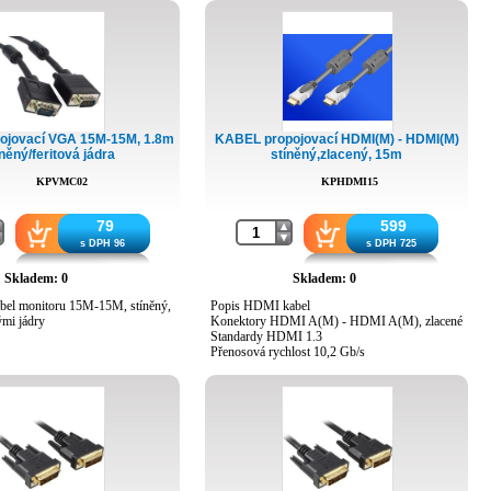
ojovací VGA 15M-15M, 1.8m
KABEL propojovací HDMI(M) - HDMI(M)
něný/feritová jádra
stíněný,zlacený, 15m
KPVMC02
KPHDMI15
79
599
s DPH 96
s DPH 725
Skladem: 0
Skladem: 0
abel monitoru 15M-15M, stíněný,
Popis HDMI kabel
ými jádry
Konektory HDMI A(M) - HDMI A(M), zlacené
Standardy HDMI 1.3
Přenosová rychlost 10,2 Gb/s
Rozlišení video: 340 MHz - 2560 x 1600p/60Hz
Délka 15m
Barva černá
Použití pro přenos digitálního audio/video
signálu
Upozornění Při propojení zařízení z nichž jedno
vyžaduje HDCP přenos a druhé tento protokol
nepodporuje, nebude propojení fungovat a tato
nefunkčnost není způsobena kabelem!