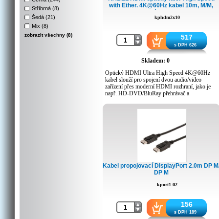
with Ether. 4K@60Hz kabel 10m, M/M,
Stříbrná (8)
zlacené konektory
Šedá (21)
kphdm2x10
Mix (8)
zobrazit všechny (8)
517
s DPH 626
Skladem: 0
Optický HDMI Ultra High Speed 4K@60Hz
kabel slouží pro spojení dvou audio/video
zařízení přes moderní HDMI rozhraní, jako je
např. HD-DVD/BluRay přehrávač a
LCD/Plazma televizor. kabel přenáší digitální
zvuk i obraz a podporuje digitání ochranu
obsahu HDCP.
- HDMI 2.0b High Speed aktivní optický fiber
kabel
- Podporuje Ultra High Definition rozlišení
4K@60Hz (2160p @ 60Hz), YUV 4:4:4
- Maximální datový přenos: 18 Gb/s (600MHz)
HDMI 2.0 nebo 10.2Gb/s HDMI1.4
Kabel propojovací DisplayPort 2.0m DP M
- Hybridní optický kabel o průměru 4,5mm - 4x
DP M
optické vlákno OM3 + 7x vodičů
- Pozlacené konektory: HDMI typ A (19pinů)
kport1-02
male <=> HDMI typ A (19pinů) male
- Rozlišení: 3840 × 2160 bodů při 60Hz nebo
nižší podporované formáty 1080p FULL
156
HD/1080i/720p/720i
s DPH 189
- Optický kabel je zpětně kompatibilní k HDMI