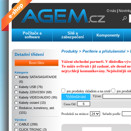
O nás
|
Novink
Počítače a
Sítě a
Komponenty
software
zabezpečení
Produkty >
Periferie a příslušenství >
K
Detailní třídení
Vážení obchodní partneři. V důsledku výv
Reset filtru
To může ovlivnit i již zadané, ale dosud
nejrychleji komunikovány. Nejsložitější si
Kategorie
Kabely SATA/SAS/ATA/IDE
(6)
Previous
Next
Stop
Kabely USB (76)
jen produkty skladem a na cestě
jen produ
Kabely 220V/230V (68)
Výraz:
Vyhledávání
Kabely VIDEO/AUDIO (95)
Kabely ostatní (15)
Cena Od:
Redukce, konektory, atd.
(101)
Produktů na stránce:
Seřadit podle:
Výrobce
CABLE (299)
CLICK TRONIC (3)