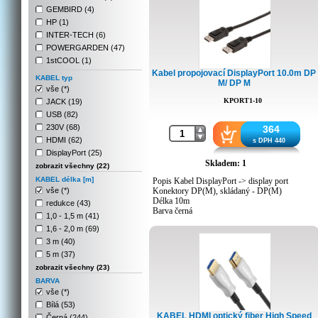
GEMBIRD (4)
HP (1)
INTER-TECH (6)
POWERGARDEN (47)
1stCOOL (1)
Kabel propojovací DisplayPort 10.0m DP
KABEL typ
M/ DP M
vše (*)
KPORT1-10
JACK (19)
USB (82)
230V (68)
364
HDMI (62)
s DPH 440
DisplayPort (25)
Skladem: 1
zobrazit všechny (22)
KABEL délka [m]
Popis Kabel DisplayPort -> display port
vše (*)
Konektory DP(M), skládaný - DP(M)
Délka 10m
redukce (43)
Barva černá
1,0 - 1,5 m (41)
Použití pro přenos digitálního audio/video
1,6 - 2,0 m (69)
signálu
Upozornění kabel lze použít pouze pro směr
3 m (40)
signálu z konektoru DisplayPort (zdroj) do DP
5 m (37)
(cíl)
zobrazit všechny (23)
Druh obalu PE sáček s papírovou výztuhou a
eurovýsekem
BARVA
Hmotnost výrobku 200g
vše (*)
Celková hmotnost (včetně obalu) 220g
Bílá (53)
KABEL HDMI optický fiber High Speed
Černá (244)