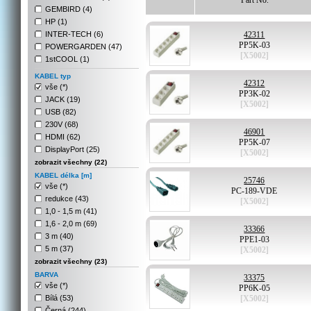
Part No.
GEMBIRD (4)
HP (1)
INTER-TECH (6)
42311
PP5K-03
POWERGARDEN (47)
[X5002]
1stCOOL (1)
KABEL typ
42312
vše (*)
PP3K-02
JACK (19)
[X5002]
USB (82)
230V (68)
46901
HDMI (62)
PP5K-07
DisplayPort (25)
[X5002]
zobrazit všechny (22)
KABEL délka [m]
25746
vše (*)
PC-189-VDE
redukce (43)
[X5002]
1,0 - 1,5 m (41)
1,6 - 2,0 m (69)
33366
3 m (40)
PPE1-03
5 m (37)
[X5002]
zobrazit všechny (23)
BARVA
33375
vše (*)
PP6K-05
Bílá (53)
[X5002]
Černá (244)