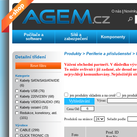
O nás
|
Novink
Počítače a
Sítě a
Komponenty
software
zabezpečení
Produkty >
Periferie a příslušenství >
K
Detailní třídení
Vážení obchodní partneři. V důsledku výv
Reset filtru
To může ovlivnit i již zadané, ale dosud
nejrychleji komunikovány. Nejsložitější si
Kategorie
Kabely SATA/SAS/ATA/IDE
(6)
Previous
Next
Stop
Kabely USB (76)
jen produkty skladem a na cestě
jen produ
Kabely 220V/230V (68)
Výraz:
Vyhledávání
Kabely VIDEO/AUDIO (95)
Kabely ostatní (15)
Cena Od:
Redukce, konektory, atd.
(101)
Produktů na stránce:
Seřadit podle:
Výrobce
CABLE (299)
Prod. ID
Foto
CLICK TRONIC (3)