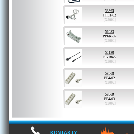
33365
PPE1-02
[X5002]
51983
PP6K-07
[X5002]
52189
PC-184/2
[X5002]
58568
PP4-02
[X5002]
58569
PP4-03
[X5002]
KONTAKTY