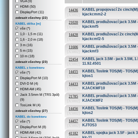
VGA (9)
HDMI (50)
KABEL propojovací 2x cinch(M) -
14436
DisplayPort (11)
kjackcmm2-2
[X5002]
zobrazit všechny (22)
KABEL prodlužovací jack 3.5M - j
21020
KABEL délka [m]
kjackmf5
[X5002]
vše (*)
1,0 - 1,5 m (11)
KABEL prodlužovací 2x cinch(M) 
14428
kjackcmf2-5
[X5002]
1,6 - 2,0 m (18)
3 m (16)
KABEL prodlužovací jack 3.5M - j
11606
5 m (15)
kjackmf3
[X5002]
10 m (18)
KABEL jack 3.5M - jack 3.5M, 1.5
22454
zobrazit všechny (23)
11.92.4501
[X5002]
KABEL z konektoru
KABEL Toslink TOS(M) - TOS(M),
14455
vše (*)
kjtos1
[X5002]
DisplayPort M (10)
KABEL prodlužovací jack 3.5M - 
DVI-D M (4)
14433
KJACKMF10
[X5002]
HDMI AM (45)
Jack 3.5mm M (TRS 3pól)
KABEL prodlužovací jack 3.5M - 
21785
(9)
KJACKMF2
[X5002]
TosLink M (4)
KABEL Toslink TOS(M) - TOS(M),
14456
zobrazit všechny (27)
kjtos2
[X5002]
KABEL do konektoru
KABEL Toslink TOS(M) - TOS(M),
14457
vše (*)
KJTOS3
[X5002]
DisplayPort M (8)
HDMI AM (42)
KABEL spojka jack 3.5F - jack 3.
41182
kjr-11