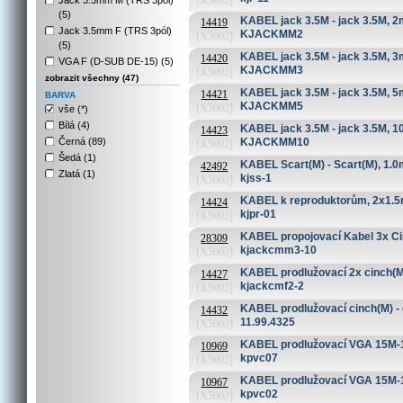
[X5002]
Jack 3.5mm M (TRS 3pól)
(5)
KABEL jack 3.5M - jack 3.5M, 2m
14419
Jack 3.5mm F (TRS 3pól)
KJACKMM2
[X5002]
(5)
KABEL jack 3.5M - jack 3.5M, 3m
14420
VGA F (D-SUB DE-15) (5)
KJACKMM3
[X5002]
zobrazit všechny (47)
KABEL jack 3.5M - jack 3.5M, 5m
14421
BARVA
KJACKMM5
[X5002]
vše (*)
Bílá (4)
KABEL jack 3.5M - jack 3.5M, 10
14423
Černá (89)
KJACKMM10
[X5002]
Šedá (1)
KABEL Scart(M) - Scart(M), 1.0m
42492
Zlatá (1)
kjss-1
[X5002]
KABEL k reproduktorům, 2x1.5
14424
kjpr-01
[X5002]
KABEL propojovací Kabel 3x Cinc
28309
kjackcmm3-10
[X5002]
KABEL prodlužovací 2x cinch(M) 
14427
kjackcmf2-2
[X5002]
KABEL prodlužovací cinch(M) - c
14432
11.99.4325
[X5002]
KABEL prodlužovací VGA 15M-15F,
10969
kpvc07
[X5002]
KABEL prodlužovací VGA 15M-15F,
10967
kpvc02
[X5002]