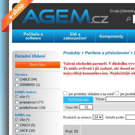
O nás
|
Novink
Počítače a
Sítě a
Komponenty
software
zabezpečení
Produkty >
Periferie a příslušenství >
K
Detailní třídení
Vážení obchodní partneři. V důsledku výv
Reset filtru
To může ovlivnit i již zadané, ale dosud
nejrychleji komunikovány. Nejsložitější si
Výrobce
CABLE (94)
GEMBIRD (1)
Previous
Next
Stop
KABEL funkce
jen produkty skladem a na cestě
jen produ
vše (*)
Výraz:
Vyhledávání
propojovací (77)
Cena Od:
prodlužovací (18)
KABEL typ
Produktů na stránce:
Seřadit podle:
vše (*)
CINCH (5)
JACK (10)
Prod. ID