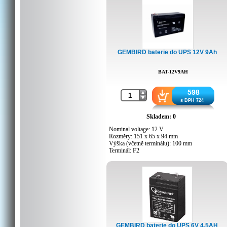
GEMBIRD baterie do UPS 12V 9Ah
BAT-12V9AH
598
s DPH 724
Skladem: 0
Nominal voltage: 12 V
Rozměry: 151 x 65 x 94 mm
Výška (včetně terminálu): 100 mm
Terminál: F2
Hmotnost: 2,5 kg
GEMBIRD baterie do UPS 6V 4.5AH