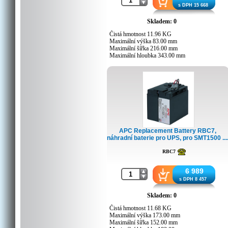
s DPH 15 668
Skladem: 0
Čistá hmotnost 11.96 KG
Maximální výška 83.00 mm
Maximální šířka 216.00 mm
Maximální hloubka 343.00 mm
Podporované modely
DLA1500RM2U, DLA1500RMI2U,
SU1400R2BX120, SU1400R2IBX135,
SU1400R2X122, SU1400RM2U,
SU1400RM2UX93, SU1400RMI2U,
SUA1500R2X122, SUA1500R2X180,
SUA1500R2X93, SUA1500RM2U,
SUA1500RMI2U, SUA1500RMUS,
SUA1500RX2138
APC Replacement Battery RBC7,
náhradní baterie pro UPS, pro SMT1500 ...
RBC7
6 989
s DPH 8 457
Skladem: 0
Čistá hmotnost 11.68 KG
Maximální výška 173.00 mm
Maximální šířka 152.00 mm