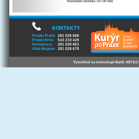
Maximální hloubka 183.00 mm
Podporované modely
BP1400, BP1400I, BP1400X116, DLA1500,
DLA1500I, SMT1500, SMT1500I,
SMT1500ICH, SMT1500TW, SMT1500US,
SU1000XL, SU1000XLI, SU1000XLINET,
KONTAKTY
SU1000XLJ, SU1000XLNET, SU1400,
Prodej Praha
281 028 666
SU1400BX120, SU1400I, SU1400INET,
Prodej Brno
543 210 429
SU1400X106, SU1400X145, SU1400X93,
Reklamace
281 028 663
SU700XL, SU700XLI, SU700XLINET,
Klub Magnus
281 028 678
SU700XLNET, SUA1000XL, SUA1500,
SUA1500I, SUA1500ICH, SUA1500ICH-45,
SUA1500US, SUA1500X114,
SUA1500X413, SUA1500X427,
V
(c)
ytvořené na technologii BarIS .NET
SUA1500X448, SUA1500X93, SUA750XL,
SUA750XLI, SUA750XLX320, SUVS1400,
SUVS1400I