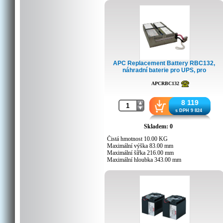
Podporované modely
BR1000-IN, BR1000-INX396, BR1100CI,
BR1100CI-AS, BR1100CI-IN, BR1100CI-RS,
BR1500, BR1500-FR, BR1500-IN, BR1500I,
BR650CI, BR650CI-RS, BT1500, BT1500BP,
BX1500, BX1500BP, SC1000, SC1000I,
SN1000
APC Replacement Battery RBC132,
náhradní baterie pro UPS, pro
SMT1000RM, SMC1500I-2U, ...
APCRBC132
8 119
s DPH 9 824
Skladem: 0
Čistá hmotnost 10.00 KG
Maximální výška 83.00 mm
Maximální šířka 216.00 mm
Maximální hloubka 343.00 mm
Podporované modely
SMC1500-2U, SMC1500I-2U,
SMT1000RM2U, SMT1000RM2UTW,
SMT1000RMI2U