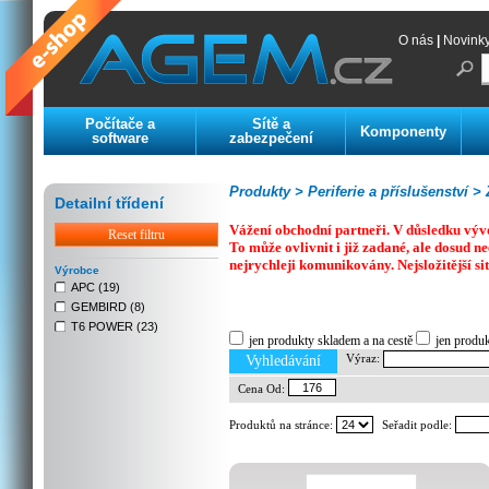
O nás
|
Novink
Počítače a
Sítě a
Komponenty
software
zabezpečení
Produkty >
Periferie a příslušenství >
Z
Detailní třídení
Vážení obchodní partneři. V důsledku výv
Reset filtru
To může ovlivnit i již zadané, ale dosud
nejrychleji komunikovány. Nejsložitější si
Výrobce
APC (19)
GEMBIRD (8)
Previous
Next
Stop
T6 POWER (23)
jen produkty skladem a na cestě
jen produ
Výraz:
Vyhledávání
Cena Od:
Produktů na stránce:
Seřadit podle: