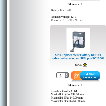
Skladem: 0
Battery 12V 12AH
Nominal voltage: 12 V
Rozměry: 151 x 98 x 95 mm
Výška vč. koncovka: 101 mm
Terminál: F2
Hmotnost: 3,3 kg
APC Replacement Battery RBC33,
náhradní baterie pro UPS, pro SC1000I,
BR1500I, BR1500-FR ...
RBC33
3 469
s DPH 4 197
Skladem: 0
Čistá hmotnost 5.33 KG
Maximální výška 197.00 mm
Maximální šířka 149.00 mm
Maximální hloubka 64.00 mm