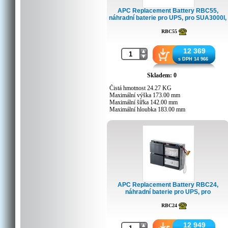
APC Replacement Battery RBC55,
náhradní baterie pro UPS, pro SUA3000I,
SUA2200I, ...
RBC55
12 369
s DPH 14 966
Skladem: 0
Čistá hmotnost 24.27 KG
Maximální výška 173.00 mm
Maximální šířka 142.00 mm
Maximální hloubka 183.00 mm
Podporované modely
DLA2200, DLA2200I, NECA3000JW,
SMT2200, SMT2200I, SMT2200US,
SMT3000, SMT3000I, SUA2200, SUA2200I,
SUA2200ICH, SUA2200UXI,
SUA2200UXICH, SUA2200X115,
SUA2200XL, SUA2200XLI, SUA3000,
SUA3000I, SUA3000ICH, SUA3000UXI,
SUA3000UXICH, SUA3000XL,
APC Replacement Battery RBC24,
SUA3000XLI, SUA3000XLT, SUA48XLBP,
náhradní baterie pro UPS, pro
SUA5000R5TXFMR, SUA5000RMI5U,
SU1400RM2U, RMI2U, SU1400RMI2U,
SUA5000RMT5U
RBC24
SUA1500RMI2U, ...
12 949