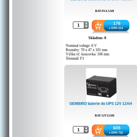
BAT-6V4.5AH
176
s DPH 213
Skladem: 0
Nominal voltage: 6 V
Rozměry: 70 x 47 x 101 mm
Výška vč. koncovka: 106 mm
Terminál: F1
Hmotnost: 0,73 kg
GEMBIRD baterie do UPS 12V 12AH
BAT-12V12AH
605
s DPH 732