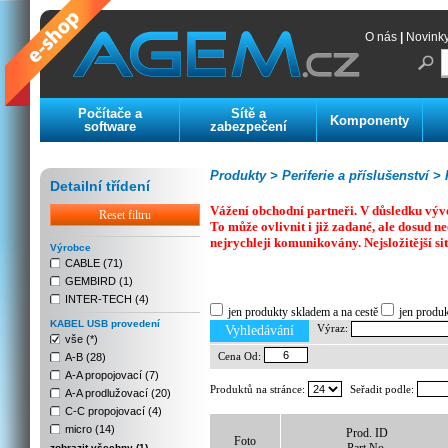
O nás
|
Novink
Počítače a
Sítě a
Komponenty
software
zabezpečení
Produkty >
Periferie a příslušenství >
K
Detailní třídení
Vážení obchodní partneři. V důsledku výv
Reset filtru
To může ovlivnit i již zadané, ale dosud
nejrychleji komunikovány. Nejsložitější si
Výrobce
CABLE (71)
GEMBIRD (1)
Previous
Next
Stop
INTER-TECH (4)
jen produkty skladem a na cestě
jen produ
KABEL USB provedení
Výraz:
Vyhledávání
vše (*)
Cena Od:
A-B (28)
A-A propojovací (7)
Produktů na stránce:
Seřadit podle:
A-A prodlužovací (20)
C-C propojovací (4)
micro (14)
Prod. ID
Foto
zobrazit všechny (1)