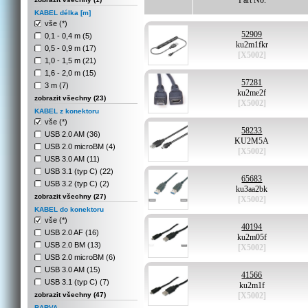
Part No.
KABEL délka [m]
vše (*)
52909
0,1 - 0,4 m (5)
ku2m1fkr
0,5 - 0,9 m (17)
[X5002]
1,0 - 1,5 m (21)
1,6 - 2,0 m (15)
57281
3 m (7)
ku2me2f
zobrazit všechny (23)
[X5002]
KABEL z konektoru
vše (*)
58233
USB 2.0 AM (36)
KU2M5A
USB 2.0 microBM (4)
[X5002]
USB 3.0 AM (11)
USB 3.1 (typ C) (22)
65683
USB 3.2 (typ C) (2)
ku3aa2bk
zobrazit všechny (27)
[X5002]
KABEL do konektoru
vše (*)
40194
USB 2.0 AF (16)
ku2m05f
USB 2.0 BM (13)
[X5002]
USB 2.0 microBM (6)
USB 3.0 AM (15)
41566
USB 3.1 (typ C) (7)
ku2m1f
zobrazit všechny (47)
[X5002]
BARVA