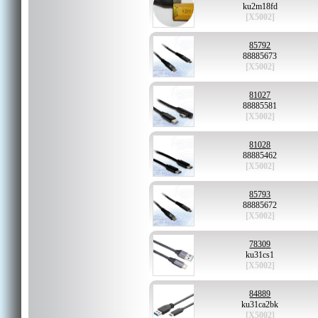
ku2m18fd
[X5002]
85792
88885673
[X5002]
81027
88885581
[X5002]
81028
88885462
[X5002]
85793
88885672
[X5002]
78309
ku31cs1
[X5002]
84889
ku31ca2bk
[X5002]