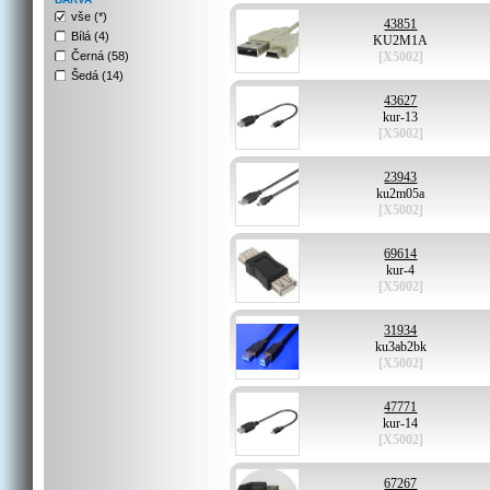
vše (*)
43851
Bílá (4)
KU2M1A
Černá (58)
[X5002]
Šedá (14)
43627
kur-13
[X5002]
23943
ku2m05a
[X5002]
69614
kur-4
[X5002]
31934
ku3ab2bk
[X5002]
47771
kur-14
[X5002]
67267