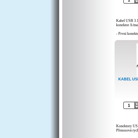
Kabel USB 3.1
konektor A/ma
- První konekt
- Druhý konek
- Přenosová ry
10x rychlejší 
- Nabíjení až
- Zalévané kon
zasouvat obous
- Měděný vnit
- Trojité stíněn
- Barva: černá
- Balení PVC 
KABEL USB 
- Délka: 2.0m
Konektory US
Přenosová ryc