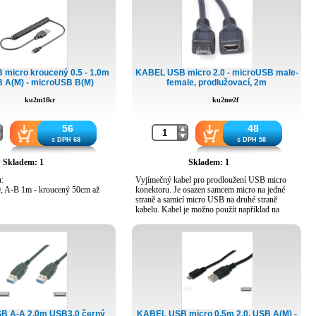
micro kroucený 0.5 - 1.0m
KABEL USB micro 2.0 - microUSB male-
B A(M) - microUSB B(M)
female, prodlužovací, 2m
ku2m1fkr
ku2me2f
56
48
s DPH 68
s DPH 58
Skladem: 1
Skladem: 1
:
Vyjímečný kabel pro prodloužení USB micro
, A-B 1m - kroucený 50cm až
konektoru. Je osazen samcem micro na jedné
straně a samicí micro USB na druhé straně
kabelu. Kabel je možno použít například na
až 100cm v nataženém stavu
prodloužení vstupního konektoru do autorádia,
el
mobilu, či mp3 přehrávače.
c > micro-USB samec
hlost až 480Mbps }USB 1.1 a 3.0
- Kabel je určen pro prodloužení všech kabelů s
konektorem micro USB 2.0
ožňuje dobíjení telefonu po jeho
- USB 2.0 rychlost až 480Mbps, zpětně
čítači přímo z USB portu počítače
kompatibilní s USB1.1
ro připojení všech zařízení s
- USB kabel umožňuje prodloužit kabel s
B micro (mobilní telefony,
konektorem USB micro (mobilní telefony,
arat...)
digitalní fotoaparat...)
B A-A 2.0m USB3.0 černý
KABEL USB micro 0.5m 2.0, USB A(M) -