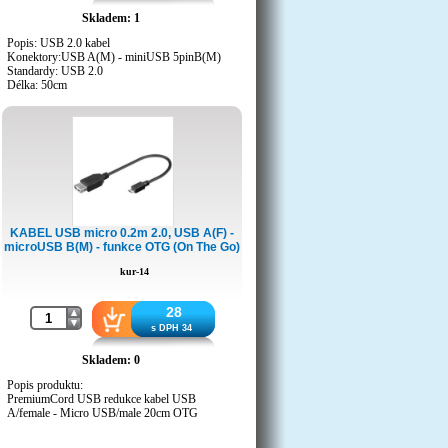
Skladem: 1
Popis: USB 2.0 kabel
Konektory:USB A(M) - miniUSB 5pinB(M)
Standardy: USB 2.0
Délka: 50cm
Druh obalu: PE sáček
Hmotnost výrobku 15g
KABEL USB micro 0.2m 2.0, USB A(F) -
microUSB B(M) - funkce OTG (On The Go)
kur-14
28
s DPH 34
Skladem: 0
Popis produktu:
PremiumCord USB redukce kabel USB
A/female - Micro USB/male 20cm OTG
USB OTG (On The Go) kompatibilní. Vhodný