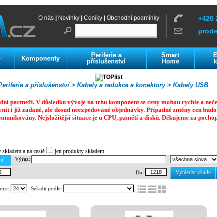
O nás
|
Novinky
|
Ceníky
|
Obchodní podmínky
+420 
prod
Periferie a
Smart
E
Komponenty
í
příslušenství
Home
k
eriferie a příslušenství >
Kabely a redukce a konektory >
Kabely USB
dní partneři. V důsledku vývoje na trhu komponent se ceny mohou rychle a neč
vnit i již zadané, ale dosud neexpedované objednávky. Případné změny cen budo
omunikovány. Nejsložitější situace je u CPU, pamětí a disků.
Děkujeme za pochop
y skladem a na cestě
jen produkty skladem
Výraz:
ní
Vyhledat všude
Do:
ánce:
Seřadit podle: