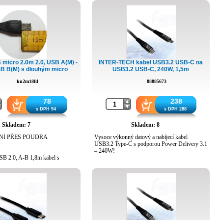
Barva černá
Druh obalu PE sáček
Hmotnost výrobku 75g
icro 2.0m 2.0, USB A(M) -
INTER-TECH kabel USB3.2 USB-C na
B B(M) s dlouhým micro
USB3.2 USB-C, 240W, 1,5m
konektorem
ku2m18fd
88885673
78
238
s DPH 94
s DPH 288
Skladem: 7
Skladem: 8
NÍ PŘES POUDRA
Vysoce výkonný datový a nabíjecí kabel
USB3.2 Type-C s podporou Power Delivery 3.1
– 240W!
SB 2.0, A-B 1,8m kabel s
 USB konektorem, kabel má
Opletený kabel s konektorem USB3.2 Type-C
avržené pro rychlé nabíjení
na jedné straně a USB3.2 Type-C na druhé
nguje to skvěle)
straně.
ouhý micro USB konektor,
•
240W Power Delivery (PD 3.1)
- podpora
ízení a telefony, kam se nedá
ultra rychlého nabíjení výkonných zařízení
ardní USB micro konektor
včetně notebooků, Macbooků nebo herních
uzdru nebo umístění konektoru.
strojů.
je vyjímečně vyrobený se
•
USB 3.2 Gen2x2
- podpora datového přenostu