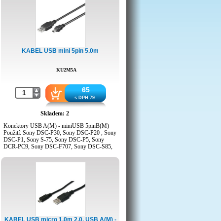
KABEL USB mini 5pin 5.0m
KU2M5A
65
s DPH 79
Skladem: 2
Konektory USB A(M) - miniUSB 5pinB(M)
Použití: Sony DSC-P30, Sony DSC-P20 , Sony
DSC-P1, Sony S-75, Sony DSC-P5, Sony
DCR-PC9, Sony DSC-F707, Sony DSC-S85,
Sony MVC-CD300, Sony MVC-CD200 ,
Casio QV-4000, Canon Digital IXUS 300
(S300 ELPH), Canon PowershotS40, Canon
Powershot A20, Canon PowerShot A10, MPD
SI-2111, atp..
KABEL USB micro 1.0m 2.0, USB A(M) -