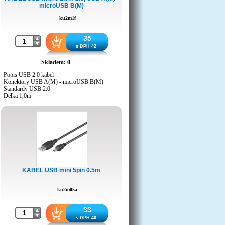
microUSB B(M)
ku2m1f
35
s DPH 42
Skladem: 0
Popis USB 2.0 kabel
Konektory USB A(M) - microUSB B(M)
Standardy USB 2.0
Délka 1,0m
Barva černa
Použití pro zařízení s konektorem micro USB B
(nebo micro USB AB)
Druh obalu PE sáček s papírovou výztuhou a
eurovýsekem
Návod k použití Návod k použití
Hmotnost výrobku 45g
KABEL USB mini 5pin 0.5m
ku2m05a
33
s DPH 40