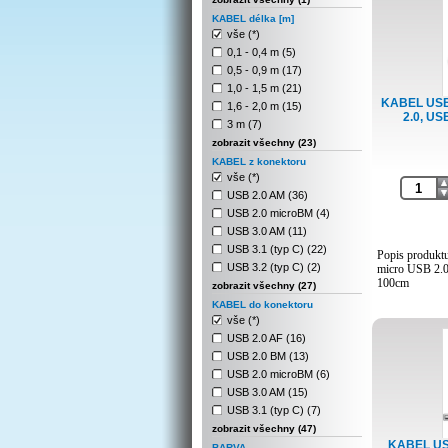
KABEL délka [m]
vše (*)
0,1 - 0,4 m (5)
0,5 - 0,9 m (17)
1,0 - 1,5 m (21)
KABEL USB 
1,6 - 2,0 m (15)
2.0, US
3 m (7)
zobrazit všechny (23)
KABEL z konektoru
vše (*)
USB 2.0 AM (36)
USB 2.0 microBM (4)
USB 3.0 AM (11)
USB 3.1 (typ C) (22)
Popis produktu
USB 3.2 (typ C) (2)
micro USB 2.0
100cm
zobrazit všechny (27)
KABEL do konektoru
- délka 50cm 
vše (*)
- kroucený kab
USB 2.0 AF (16)
- USB-A same
- USB 2.0 ryc
USB 2.0 BM (13)
kompatibiln9]
USB 2.0 microBM (6)
- USB kabel um
USB 3.0 AM (15)
připojení k po
- kabel určen p
USB 3.1 (typ C) (7)
konektorem US
zobrazit všechny (47)
digitalni fotoap
KABEL US
BARVA