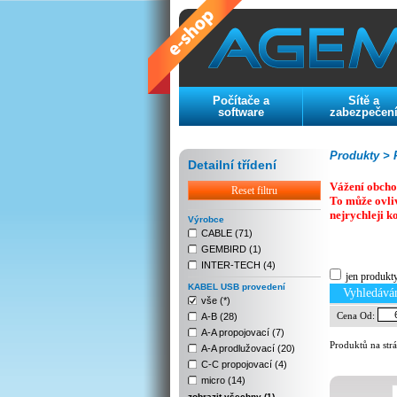
Počítače a
Sítě a
software
zabezpečen
Produkty >
P
Detailní třídení
Vážení obcho
Reset filtru
To může ovli
nejrychleji k
Výrobce
CABLE (71)
GEMBIRD (1)
Previous
Next
Stop
INTER-TECH (4)
jen produkt
KABEL USB provedení
Vyhledává
vše (*)
Cena Od:
A-B (28)
A-A propojovací (7)
Produktů na str
A-A prodlužovací (20)
C-C propojovací (4)
micro (14)
zobrazit všechny (1)