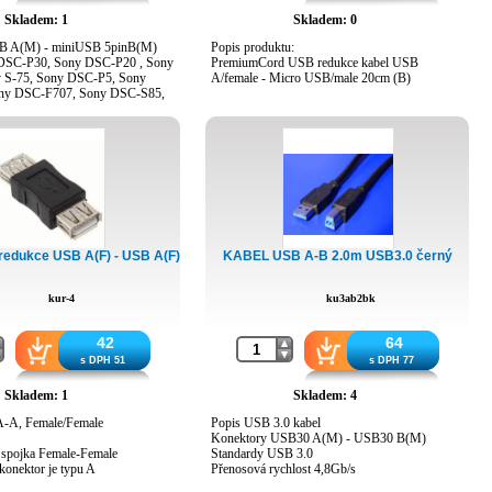
0 Sapphire Arte, E52, E55, E75,
A_SSTX-
6 8MP, N900, N97, N97, N97
Skladem: 1
Skladem: 0
dA_SSTX+
B A(M) - miniUSB 5pinB(M)
Popis produktu:
i Plus, Pre, Pre Plus, Treo Pro
 DSC-P30, Sony DSC-P20 , Sony
PremiumCord USB redukce kabel USB
10, B5310 Corby Pro, B7330
 S-75, Sony DSC-P5, Sony
A/female - Micro USB/male 20cm (B)
7610 Omnia PRO, Blue Earth
ny DSC-F707, Sony DSC-S85,
, Corby 3G S3370, Corby TXT
300, Sony MVC-CD200 ,
o Armani, Emporio Armani,
, Canon Digital IXUS 300
3 I5800, Galaxy I7500, Galaxy S
 Canon PowershotS40, Canon
0, Canon PowerShot A10, MPD
I5700, Giorgio Armani B7620,
0, Glamour S7070, I7500
 Omnia II, I8510 INNOV8,
8000, M7600 BEAT DJ, M8910
a II I8000,
10, S5560, S5600, S5600
0, S7220, S7220 Ultra CLASSIC,
edukce USB A(F) - USB A(F)
KABEL USB A-B 2.0m USB3.0 černý
Ultra SLIDE, S7350i Ultra
Jet, S8300 Ultra Touch, S8300
 Wave S8500
kur-4
ku3ab2bk
 Arc,Aspen, Vivaz, Vivaz pro,
peria X10 mini, Xperia X10 mini
2, Xperia X8
42
64
e
s DPH 51
s DPH 77
Skladem: 1
Skladem: 4
A-A, Female/Female
Popis USB 3.0 kabel
Konektory USB30 A(M) - USB30 B(M)
 spojka Female-Female
Standardy USB 3.0
konektor je typu A
Přenosová rychlost 4,8Gb/s
Délka 1,8m