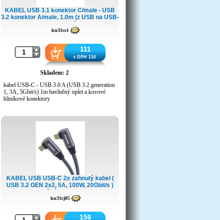
KABEL USB 3.1 konektor C/male - USB
3.2 konektor A/male, 1.0m (z USB na USB-
C) opletený
ku31cs1
111
s DPH 134
Skladem: 2
kabel USB-C - USB 3.0 A (USB 3.2 generation
1, 3A, 5Gbit/s) 1m bavlněný oplet a kovové
hliníkové konektory
- První konektor: USB 3.2 typ C samec
- Druhý konektor: USB 3.0 typ A samec
- Přenosová rychlost: Super-speed 5Gbit/s, až
10x rychlejší než standardní USB2.0
- Rychlé nabíjení telefonů ( při testu s mobilním
telefonem bylo dosaženo proud až 3A )
- Zalévané konektory s kovovými hliníkovými
krytkami,
- USB konektor typ-C se dá zasouvat
oboustranně,v libovolné orientaci
KABEL USB USB-C 2x zahnutý kabel (
- Měděný vnitřní vodič
USB 3.2 GEN 2x2, 5A, 100W, 20Gbit/s )
- Trojité stínění
bavlněný oplet, 0,5m
- Kabel s příjemným bavlněným opletem bílo-
ku31cj05
černé barvy
- Průřez kabelu: 4,2mm
- Kovové hliníkové krytky konektorů
156