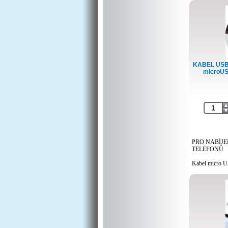
KABEL USB m
microUS
PRO NABÍJE
TELEFONŮ
Kabel micro U
dlouhým micro
silné vodiče, n
(otestováno, fu
- Kabel má dl
vhodný pro zař
zastrčit stand
vzhledem k po
- Tento kabel 