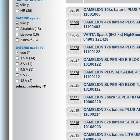
BATERIE nábíjecí
vše (*)
CAMELION 10ks baterie PLUS AL
62310
NE (36)
11001006
[X5002]
BATERIE systém
CAMELION 4ks baterie PLUS ALK
62299
vše (*)
11100403
[X5002]
Alkalická (15)
Lithiová (16)
VARTA 8pack (6+2 ks) HighEner
47075
04903 121428
[X5002]
Zinková (5)
CAMELION 1ks baterie PLUS ALK
62328
BATERIE napětí [V]
11100122
[X5002]
vše (*)
1.5 V (14)
CAMELION SUPER HD E-BLOK 9V
62327
3 V (14)
10100122
[X5002]
4.5 V (3)
CAMELION PLUS ALKALINE 4,5V
62326
9 V (2)
11100112
[X5002]
12 V (2)
CAMELION SUPER HD BLOK 4,5V
62325
zobrazit všechny (4)
10100112
[X5002]
CAMELION 2pack SUPER HD MO
62321
10000220
[X5002]
CAMELION 2ks baterie PLUS AL
62319
11000214
[X5002]
CAMELION 8ks baterie SUPER HD
62316
10108003
[X5002]
CAMELION 2ks baterie LITHIUM A
62315
19000206