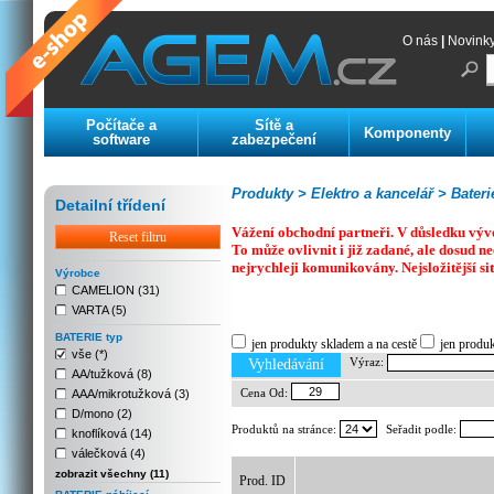
O nás
|
Novink
Počítače a
Sítě a
Komponenty
software
zabezpečení
Produkty >
Elektro a kancelář >
Bateri
Detailní třídení
Vážení obchodní partneři. V důsledku výv
Reset filtru
To může ovlivnit i již zadané, ale dosud
nejrychleji komunikovány. Nejsložitější si
Výrobce
CAMELION (31)
VARTA (5)
Previous
Next
Stop
BATERIE typ
jen produkty skladem a na cestě
jen produ
vše (*)
Výraz:
Vyhledávání
AA/tužková (8)
Cena Od:
AAA/mikrotužková (3)
D/mono (2)
Produktů na stránce:
Seřadit podle:
knoflíková (14)
válečková (4)
zobrazit všechny (11)
Prod. ID