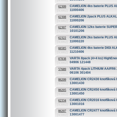
[X5002]
CAMELION 4ks baterie PLUS ALK
62309
11000406
[X5002]
CAMELION 2pack PLUS ALKALIN
62308
11000206
[X5002]
CAMELION 12ks baterie SUPER H
62307
10101206
[X5002]
CAMELION 2ks baterie PLUS AL
62322
11000220
[X5002]
CAMELION 4ks baterie DIGI ALKA
66585
11210406
[X5002]
VARTA 8pack (4+4 ks) HighEner
87838
04906 121448
[X5002]
VARTA 4pack LITHIUM AA/FR6 29
57689
06106 301404
[X5002]
CAMELION CR2430 knoflíková bat
86209
13001430
[X5002]
CAMELION CR2450 knoflíková bat
86205
13001450
[X5002]
CAMELION CR2016 knoflíková bate
62334
13001016
[X5002]
CAMELION CR2477 knoflíková bat
86207
13001477
[X5002]